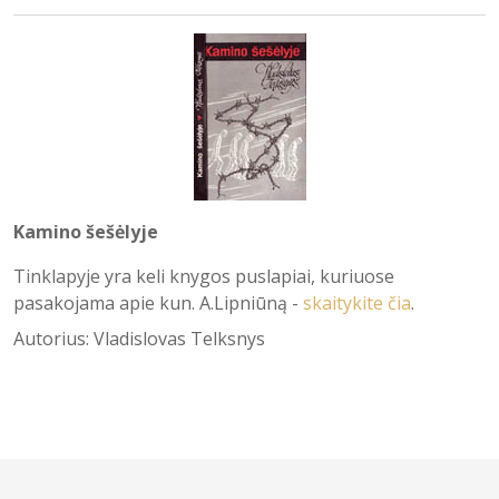
Kamino šešėlyje
Tinklapyje yra keli knygos puslapiai, kuriuose
pasakojama apie kun. A.Lipniūną -
skaitykite čia
.
Autorius: Vladislovas Telksnys