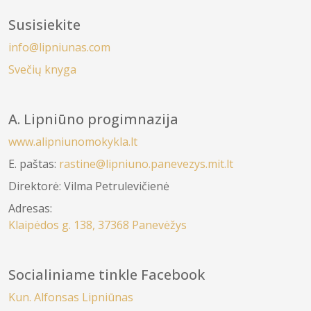
Susisiekite
info@lipniunas.com
Svečių knyga
A. Lipniūno progimnazija
www.alipniunomokykla.lt
E. paštas:
rastine@lipniuno.panevezys.mit.lt
Direktorė: Vilma Petrulevičienė
Adresas:
Klaipėdos g. 138, 37368 Panevėžys
Socialiniame tinkle Facebook
Kun. Alfonsas Lipniūnas