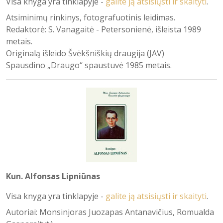
Visa knyga yra tinklapyje -
galite ją atsisiųsti ir skaityti
.
Atsiminimų rinkinys, fotografuotinis leidimas.
Redaktorė: S. Vanagaitė - Petersonienė, išleista 1989
metais.
Originalą išleido Švėkšniškių draugija (JAV)
Spausdino „Draugo“ spaustuvė 1985 metais.
Kun. Alfonsas Lipniūnas
Visa knyga yra tinklapyje -
galite ją atsisiųsti ir skaityti
.
Autoriai: Monsinjoras Juozapas Antanavičius, Romualda